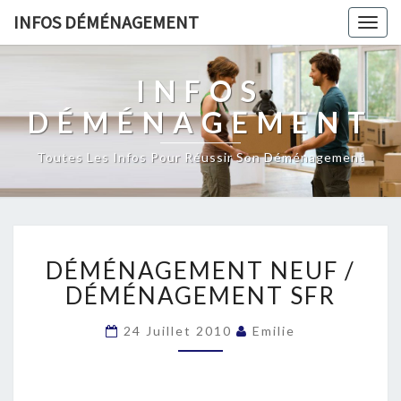
INFOS DÉMÉNAGEMENT
Togg
navig
INFOS
DÉMÉNAGEMENT
Toutes Les Infos Pour Réussir Son Déménagement
DÉMÉNAGEMENT
DÉMÉNAGEMENT NEUF /
NEUF
/
DÉMÉNAGEMENT SFR
DÉMÉNAGEMENT
SFR
24 Juillet 2010
Emilie