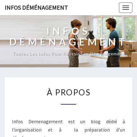
INFOS DÉMÉNAGEMENT
Togg
navig
INFOS
DÉMÉNAGEMENT
Toutes Les Infos Pour Réussir Son Déménagement
À
À PROPOS
PROPOS
Infos Demenagement est un blog dédié à
l’organisation et à la préparation d’un