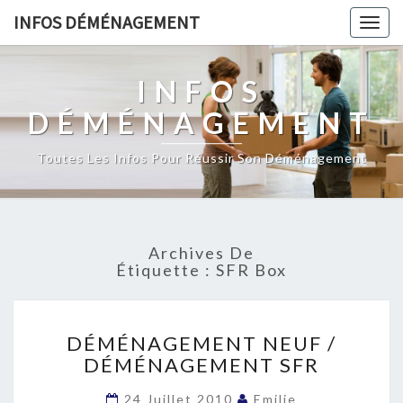
INFOS DÉMÉNAGEMENT
Togg
navig
INFOS
DÉMÉNAGEMENT
Toutes Les Infos Pour Réussir Son Déménagement
Archives De
Étiquette :
SFR Box
DÉMÉNAGEMENT
DÉMÉNAGEMENT NEUF /
NEUF
DÉMÉNAGEMENT SFR
/
DÉMÉNAGEMENT
24 Juillet 2010
Emilie