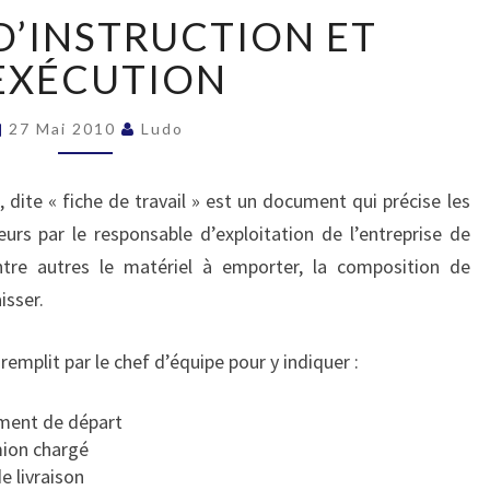
LA
 D’INSTRUCTION ET
FICHE
D’INSTRUCTION
EXÉCUTION
ET
D’EXÉCUTION
27 Mai 2010
Ludo
, dite « fiche de travail » est un document qui précise les
rs par le responsable d’exploitation de l’entreprise de
re autres le matériel à emporter, la composition de
isser.
remplit par le chef d’équipe pour y indiquer :
ement de départ
mion chargé
e livraison