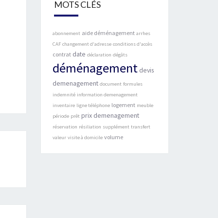
MOTS CLÉS
aide déménagement
abonnement
arrhes
CAF
changement d'adresse
conditions d'accès
date
contrat
déclaration
dégâts
déménagement
devis
demenagement
document
formules
indemnité
information demenagement
logement
inventaire
ligne téléphone
meuble
prix demenagement
période
prêt
réservation
résiliation
supplément
transfert
volume
valeur
visite à domicile