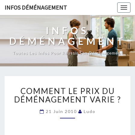
INFOS DÉMÉNAGEMENT
Togg
navig
INFOS
DÉMÉNAGEMENT
Toutes Les Infos Pour Réussir Son Déménagement
COMMENT
COMMENT LE PRIX DU
LE
PRIX
DÉMÉNAGEMENT VARIE ?
DU
DÉMÉNAGEMENT
21 Juin 2010
Ludo
VARIE
?