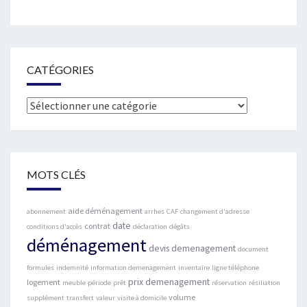
CATÉGORIES
Catégories
MOTS CLÉS
aide déménagement
abonnement
arrhes
CAF
changement d'adresse
date
contrat
conditions d'accès
déclaration
dégâts
déménagement
devis demenagement
document
formules
indemnité
information demenagement
inventaire
ligne téléphone
prix demenagement
logement
meuble
période
prêt
réservation
résiliation
volume
supplément
transfert
valeur
visite à domicile