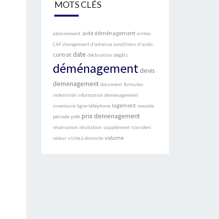
MOTS CLÉS
aide déménagement
abonnement
arrhes
CAF
changement d'adresse
conditions d'accès
date
contrat
déclaration
dégâts
déménagement
devis
demenagement
document
formules
indemnité
information demenagement
logement
inventaire
ligne téléphone
meuble
prix demenagement
période
prêt
réservation
résiliation
supplément
transfert
volume
valeur
visite à domicile