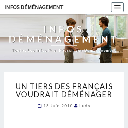
INFOS DÉMÉNAGEMENT
Togg
navig
INFOS
DÉMÉNAGEMENT
Toutes Les Infos Pour Réussir Son Déménagement
UN
UN TIERS DES FRANÇAIS
TIERS
DES
VOUDRAIT DÉMÉNAGER
FRANÇAIS
VOUDRAIT
18 Juin 2010
Ludo
DÉMÉNAGER