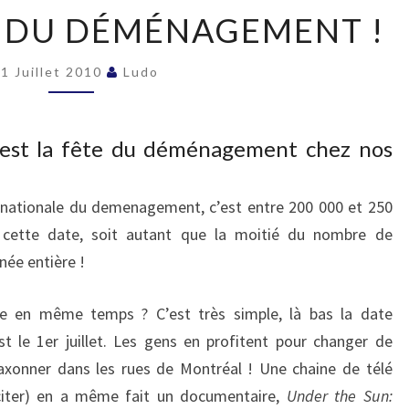
C’EST
TE DU DÉMÉNAGEMENT !
LA
FÊTE
DU
1 Juillet 2010
Ludo
DÉMÉNAGEMENT
!
, c’est la fête du déménagement chez nos
 nationale du demenagement, c’est entre 200 000 et 250
cette date, soit autant que la moitié du nombre de
ée entière !
 en même temps ? C’est très simple, là bas la date
t le 1er juillet. Les gens en profitent pour changer de
axonner dans les rues de Montréal ! Une chaine de télé
citer) en a même fait un documentaire,
Under the Sun: