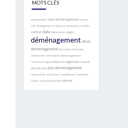
MOTS CLÉS
aide déménagement
abonnement
arrhes
CAF
changement d'adresse
conditions d'accès
date
contrat
déclaration
dégâts
déménagement
devis
demenagement
document
formules
indemnité
information demenagement
logement
inventaire
ligne téléphone
meuble
prix demenagement
période
prêt
réservation
résiliation
supplément
transfert
volume
valeur
visite à domicile