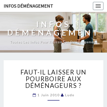
INFOS DÉMÉNAGEMENT
Togg
navig
INFOS
DÉMÉNAGEMENT
Toutes Les Infos Pour Réussir Son Déménagement
FAUT-
FAUT-IL LAISSER UN
IL
LAISSER
POURBOIRE AUX
UN
DÉMÉNAGEURS ?
POURBOIRE
AUX
1 Juin 2010
Ludo
DÉMÉNAGEURS
?