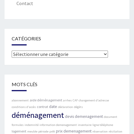
Contact
CATÉGORIES
Catégories
MOTS CLÉS
aide déménagement
abonnement
arrhes
CAF
changement d'adresse
date
contrat
conditions d'accès
déclaration
dégâts
déménagement
devis demenagement
document
formules
indemnité
information demenagement
inventaire
ligne téléphone
prix demenagement
logement
meuble
période
prêt
réservation
résiliation