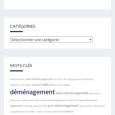
CATÉGORIES
Catégories
MOTS CLÉS
aide déménagement
abonnement
arrhes
CAF
changement d'adresse
date
contrat
conditions d'accès
déclaration
dégâts
déménagement
devis demenagement
document
formules
indemnité
information demenagement
inventaire
ligne téléphone
prix demenagement
logement
meuble
période
prêt
réservation
résiliation
volume
supplément
transfert
valeur
visite à domicile