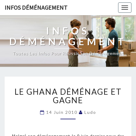
INFOS DÉMÉNAGEMENT
Togg
navig
INFOS
DÉMÉNAGEMENT
Toutes Les Infos Pour Réussir Son Déménagement
LE
LE GHANA DÉMÉNAGE ET
GHANA
DÉMÉNAGE
GAGNE
ET
GAGNE
14 Juin 2010
Ludo